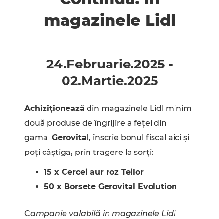
magazinele Lidl
24.Februarie
.
2025
-
02.Martie
.
2025
Achiziționează
din magazinele Lidl minim
două produse de îngrijire a feței din
gama
Gerovital
, înscrie bonul fiscal aici și
poți câștiga, prin tragere la sorți:
15 x Cercei aur roz Teilor
50 x Borsete Gerovital Evolution
C
ampanie valabilă în magazinele Lidl