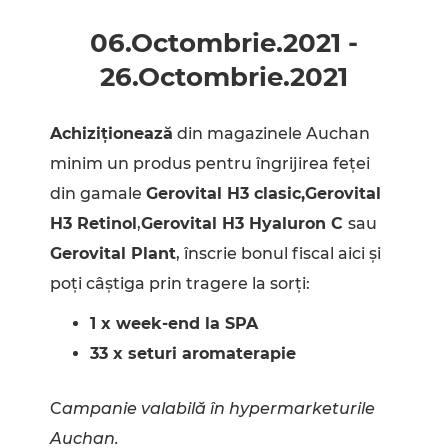
06.Octombrie
.
2021
-
26.Octombrie
.
2021
Achiziționează
din magazinele Auchan
minim un produs pentru îngrijirea feței
din gamale
Gerovital H3 clasic,Gerovital
H3 Retinol
,
Gerovital H3 Hyaluron C
sau
Gerovital Plant
, înscrie bonul fiscal aici și
poți câștiga prin tragere la sorți:
1 x week-end la SPA
33 x seturi aromaterapie
C
ampanie valabilă în hypermarketurile
Auchan.