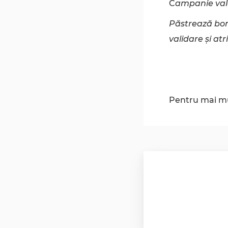
C
ampanie val
Păstrează bonu
validare și at
Pentru mai mu