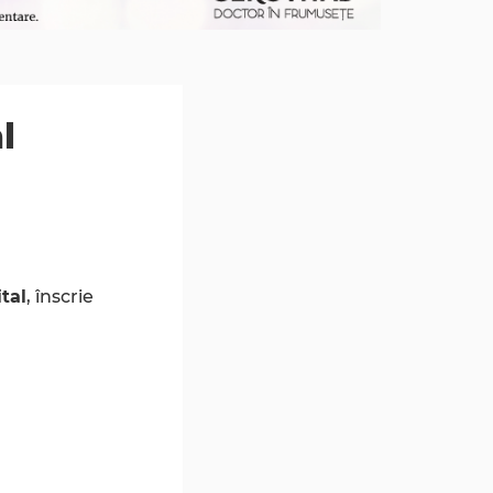
l
1
tal
, înscrie