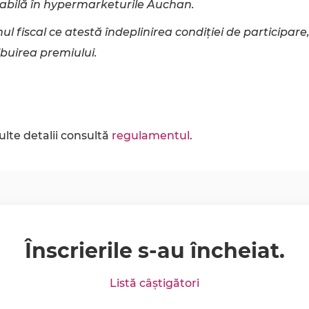
abilă în hypermarketurile Auchan.
l fiscal ce atestă îndeplinirea condiției de participare
ribuirea premiului.
lte detalii consultă
regulamentul
.
Înscrierile s-au încheiat.
Listă câștigători