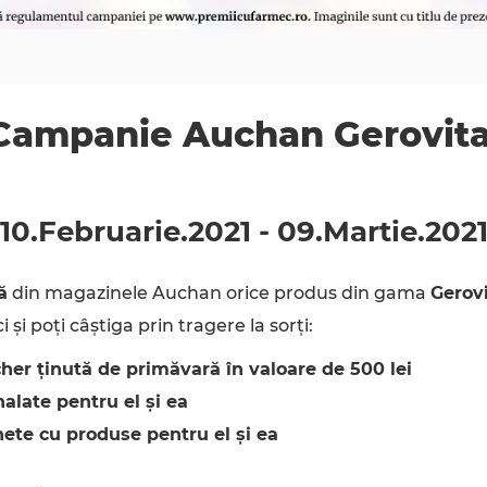
Campanie Auchan Gerovita
10.Februarie
.
2021
-
09.Martie
.
202
ă
din magazinele Auchan orice produs din gama
Gerovi
i și poți câștiga prin tragere la sorți:
her ținută de primăvară în valoare de 500 lei
halate pentru el și ea
hete cu produse pentru el și ea