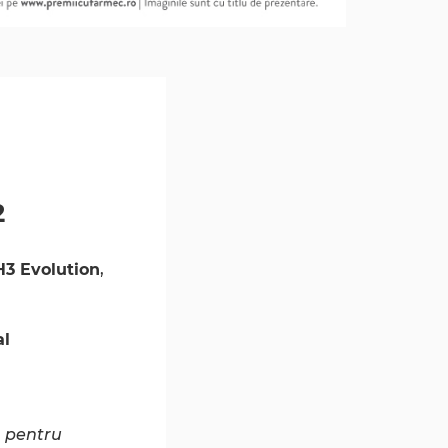
2
H3 Evolution
,
al
, pentru