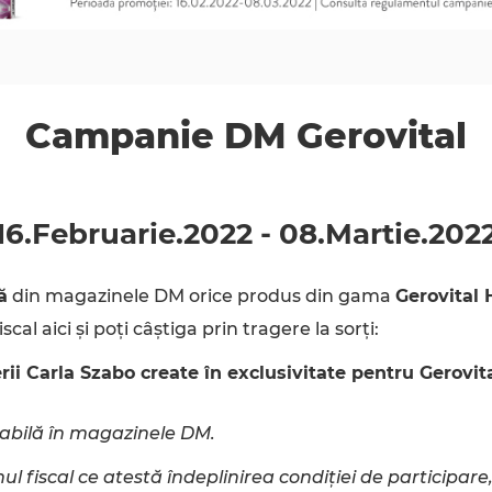
Campanie DM Gerovital
16.Februarie
.
2022
-
08.Martie
.
202
ă
din magazinele DM orice produs din gama
Gerovital 
scal aici și poți câștiga prin tragere la sorți:
erii Carla Szabo create în exclusivitate pentru Gerovit
abilă în magazinele DM.
l fiscal ce atestă îndeplinirea condiției de participare