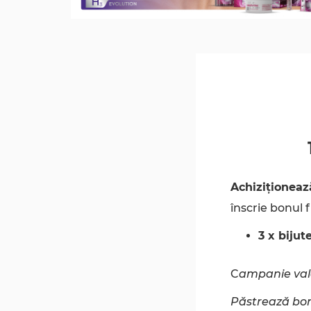
Achiziționeaz
înscrie bonul fi
3 x bijut
C
ampanie val
Păstrează bonu