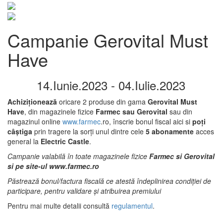
Campanie Gerovital Must
Have
14.Iunie
.
2023
-
04.Iulie
.
2023
Achiziționează
oricare 2 produse din gama
Gerovital Must
Have
, din magazinele fizice
Farmec sau Gerovital
sau din
magazinul online
www.farmec
.ro, înscrie bonul fiscal aici si
poți
câștiga
prin tragere la sorți unul dintre cele
5 abonamente
acces
general la
Electric Castle
.
Campanie valabilă în toate magazinele fizice
Farmec si Gerovital
si pe site-ul www.farmec.ro
Păstrează bonul/factura fiscală ce atestă îndeplinirea condiției de
participare, pentru validare și atribuirea premiului
Pentru mai multe detalii consultă
regulamentul
.