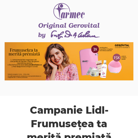
Campanie Lidl-
Frumusețea ta
merită premiată