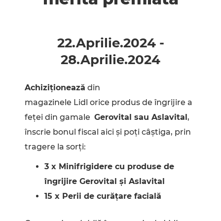
22.Aprilie
.
2024
-
28.Aprilie
.
2024
Achiziționează
din
magazinele Lidl orice produs de îngrijire a
feței din gamale
Gerovital sau Aslavital
,
înscrie bonul fiscal aici și poți câștiga, prin
tragere la sorți:
3 x Minifrigidere cu produse de
îngrijire Gerovital și Aslavital
15 x Perii de curățare facială