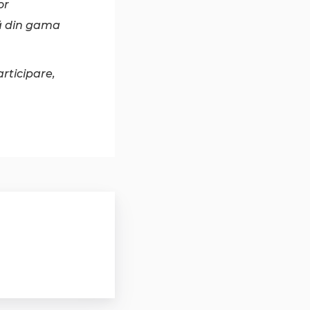
or
ră din gama
rticipare,