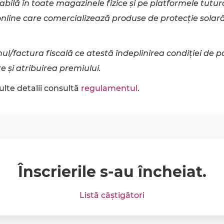
ilă în toate magazinele fizice și pe platformele tutur
nline care comercializează produse de protecție sola
l/factura fiscală ce atestă îndeplinirea condiției de pa
e și atribuirea premiului.
lte detalii consultă
regulamentul
.
Înscrierile s-au încheiat.
Listă câștigători