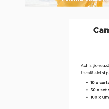
Cam
Achiziționează
fiscală aici si 
10 x cort
50 x set 
100 x um