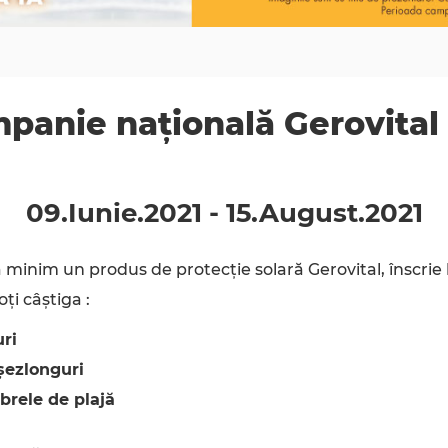
panie națională Gerovital
09.Iunie
.
2021
-
15.August
.
2021
 minim un produs de protecție solară Gerovital, înscrie
poți câștiga :
uri
șezlonguri
brele de plajă