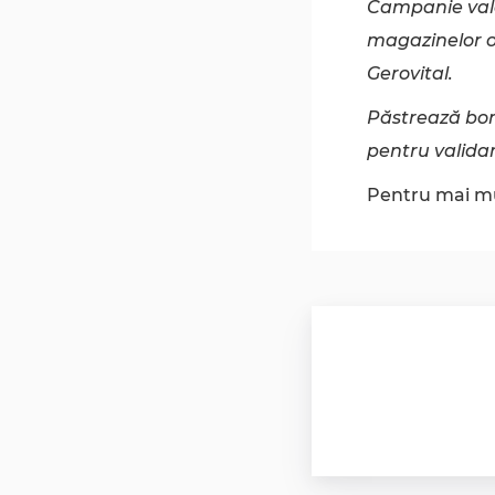
Campanie valab
magazinelor o
Gerovital.
Păstrează bonu
pentru validar
Pentru mai mu