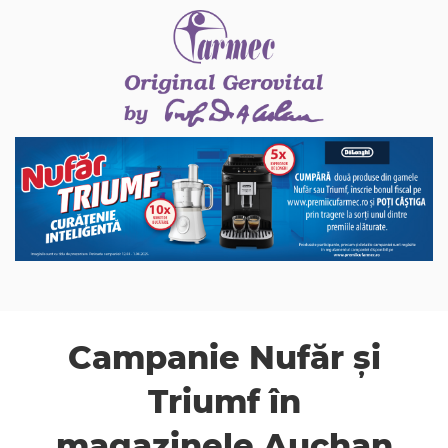
Campanie Nufăr și
Triumf în
magazinele Auchan