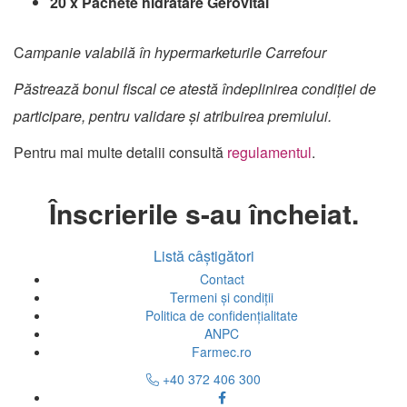
20 x Pachete hidratare Gerovital
C
ampanie valabilă în hypermarketurile Carrefour
Păstrează bonul fiscal ce atestă îndeplinirea condiției de
participare, pentru validare și atribuirea premiului.
Pentru mai multe detalii consultă
regulamentul
.
Înscrierile s-au încheiat.
Listă câștigători
Contact
Termeni și condiții
Politica de confidențialitate
ANPC
Farmec.ro
+40 372 406 300