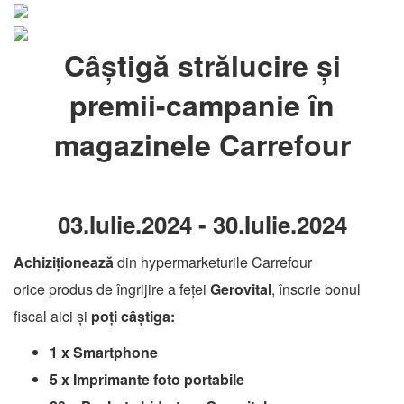
Câștigă strălucire și
premii-campanie în
magazinele Carrefour
03.Iulie
.
2024
-
30.Iulie
.
2024
Achiziționează
din hypermarketurile Carrefour
orice produs de îngrijire a feței
Gerovital
, înscrie bonul
fiscal aici și
poți câștiga:
1 x Smartphone
5 x Imprimante foto portabile