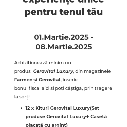
pentru tenul tău
01.Martie
.
2025
-
08.Martie
.
2025
Achiziționează minim un
produs
Gerovital Luxury
, din magazinele
Farmec și Gerovital
,
înscrie
bonul fiscal aici si poți câștiga, prin tragere
la sorți:
12 x Kituri Gerovital Luxury(Set
produse Gerovital Luxury+ Casetă
placată cu argint)