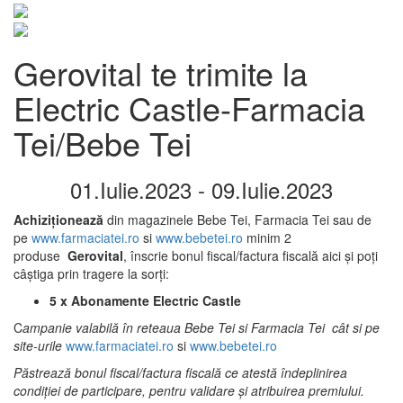
Gerovital te trimite la
Electric Castle-Farmacia
Tei/Bebe Tei
01.Iulie
.
2023
-
09.Iulie
.
2023
Achiziționează
din magazinele Bebe Tei, Farmacia Tei sau de
pe
www.farmaciatei.ro
si
www.bebetei.ro
minim 2
produse
Gerovital
, înscrie bonul fiscal/factura fiscală aici și poți
câștiga prin tragere la sorți:
5 x Abonamente Electric Castle
C
ampanie valabilă în reteaua Bebe Tei si Farmacia Tei cât si pe
site-urile
www.farmaciatei.ro
si
www.bebetei.ro
Păstrează bonul fiscal/factura fiscală ce atestă îndeplinirea
condiției de participare, pentru validare și atribuirea premiului.