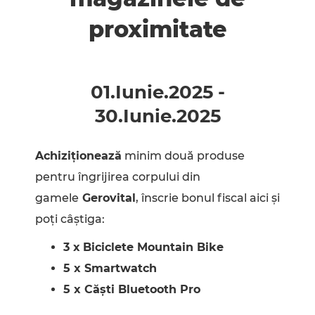
proximitate
01.Iunie
.
2025
-
30.Iunie
.
2025
Achiziționează
minim două produse
pentru îngrijirea corpului din
gamele
Gerovital
, înscrie bonul fiscal aici și
poți câștiga:
3 x
Biciclete Mountain Bike
5 x Smartwatch
5 x Căști Bluetooth Pro